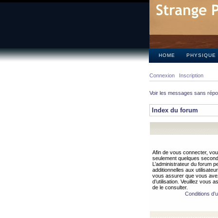
HOME
PHYSIQUE
Connexion
Inscription
Voir les messages sans rép
Index du forum
Afin de vous connecter, vous
seulement quelques secondes
L’administrateur du forum 
additionnelles aux utilisateu
vous assurer que vous avez
d’utilisation. Veuillez vous 
de le consulter.
Conditions d’ut