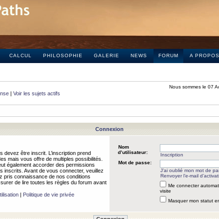
CALCUL
PHILOSOPHIE
GALERIE
NEWS
FORUM
A PROPO
Nous sommes le 07 A
onse
|
Voir les sujets actifs
Connexion
Nom
d’utilisateur:
 devez être inscrit. L’inscription prend
Inscription
 mais vous offre de multiples possibilités.
Mot de passe:
peut également accorder des permissions
rs inscrits. Avant de vous connecter, veuillez
J’ai oublié mon mot de p
Renvoyer l’e-mail d’activat
 pris connaissance de nos conditions
assurer de lire toutes les règles du forum avant
Me connecter automat
visite
ilisation
|
Politique de vie privée
Masquer mon statut en