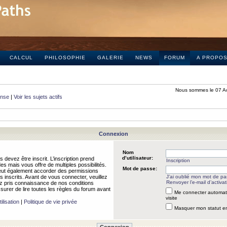
CALCUL
PHILOSOPHIE
GALERIE
NEWS
FORUM
A PROPO
Nous sommes le 07 A
onse
|
Voir les sujets actifs
Connexion
Nom
d’utilisateur:
 devez être inscrit. L’inscription prend
Inscription
 mais vous offre de multiples possibilités.
Mot de passe:
peut également accorder des permissions
rs inscrits. Avant de vous connecter, veuillez
J’ai oublié mon mot de p
Renvoyer l’e-mail d’activat
 pris connaissance de nos conditions
assurer de lire toutes les règles du forum avant
Me connecter automat
visite
ilisation
|
Politique de vie privée
Masquer mon statut en