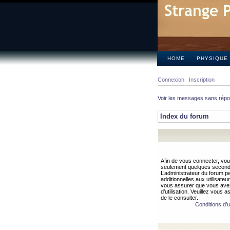
HOME
PHYSIQUE
Connexion
Inscription
Voir les messages sans rép
Index du forum
Afin de vous connecter, vous
seulement quelques secondes
L’administrateur du forum 
additionnelles aux utilisateu
vous assurer que vous avez
d’utilisation. Veuillez vous 
de le consulter.
Conditions d’ut