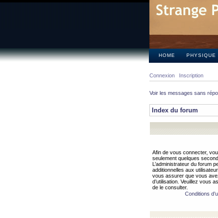
HOME
PHYSIQUE
Connexion
Inscription
Voir les messages sans rép
Index du forum
Afin de vous connecter, vous
seulement quelques secondes
L’administrateur du forum 
additionnelles aux utilisateu
vous assurer que vous avez
d’utilisation. Veuillez vous 
de le consulter.
Conditions d’ut