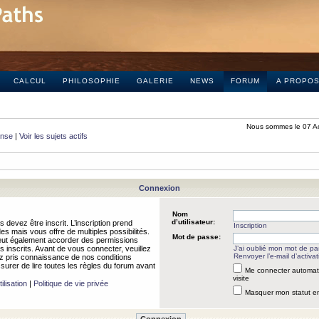
CALCUL
PHILOSOPHIE
GALERIE
NEWS
FORUM
A PROPO
Nous sommes le 07 A
onse
|
Voir les sujets actifs
Connexion
Nom
d’utilisateur:
 devez être inscrit. L’inscription prend
Inscription
 mais vous offre de multiples possibilités.
Mot de passe:
peut également accorder des permissions
rs inscrits. Avant de vous connecter, veuillez
J’ai oublié mon mot de p
Renvoyer l’e-mail d’activat
 pris connaissance de nos conditions
assurer de lire toutes les règles du forum avant
Me connecter automat
visite
ilisation
|
Politique de vie privée
Masquer mon statut en