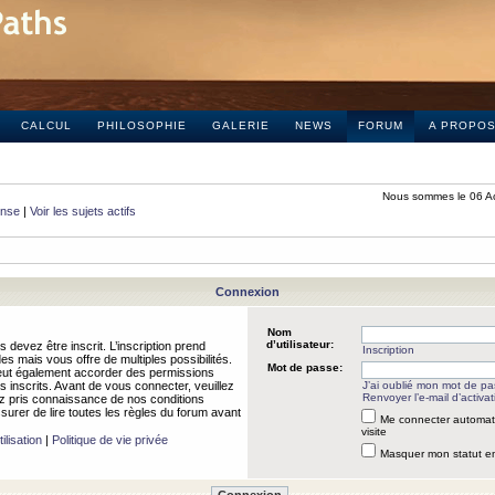
CALCUL
PHILOSOPHIE
GALERIE
NEWS
FORUM
A PROPO
Nous sommes le 06 A
onse
|
Voir les sujets actifs
Connexion
Nom
d’utilisateur:
 devez être inscrit. L’inscription prend
Inscription
 mais vous offre de multiples possibilités.
Mot de passe:
peut également accorder des permissions
rs inscrits. Avant de vous connecter, veuillez
J’ai oublié mon mot de p
Renvoyer l’e-mail d’activat
 pris connaissance de nos conditions
assurer de lire toutes les règles du forum avant
Me connecter automat
visite
ilisation
|
Politique de vie privée
Masquer mon statut en