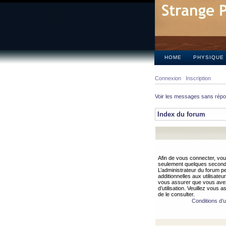
HOME
PHYSIQUE
Connexion
Inscription
Voir les messages sans rép
Index du forum
Afin de vous connecter, vous
seulement quelques secondes
L’administrateur du forum 
additionnelles aux utilisateu
vous assurer que vous avez
d’utilisation. Veuillez vous 
de le consulter.
Conditions d’ut