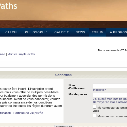
CALCUL
PHILOSOPHIE
GALERIE
NEWS
FORUM
A PROPO
Nous sommes le 07 A
onse
|
Voir les sujets actifs
Connexion
Nom
d’utilisateur:
 devez être inscrit. L’inscription prend
Inscription
 mais vous offre de multiples possibilités.
Mot de passe:
peut également accorder des permissions
rs inscrits. Avant de vous connecter, veuillez
J’ai oublié mon mot de p
Renvoyer l’e-mail d’activat
 pris connaissance de nos conditions
assurer de lire toutes les règles du forum avant
Me connecter automat
visite
ilisation
|
Politique de vie privée
Masquer mon statut en