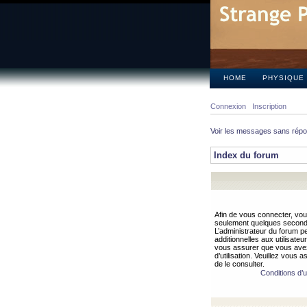
HOME
PHYSIQUE
Connexion
Inscription
Voir les messages sans rép
Index du forum
Afin de vous connecter, vous
seulement quelques secondes
L’administrateur du forum 
additionnelles aux utilisateu
vous assurer que vous avez
d’utilisation. Veuillez vous 
de le consulter.
Conditions d’ut