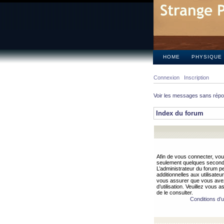
HOME
PHYSIQUE
Connexion
Inscription
Voir les messages sans rép
Index du forum
Afin de vous connecter, vous
seulement quelques secondes
L’administrateur du forum 
additionnelles aux utilisateu
vous assurer que vous avez
d’utilisation. Veuillez vous 
de le consulter.
Conditions d’ut