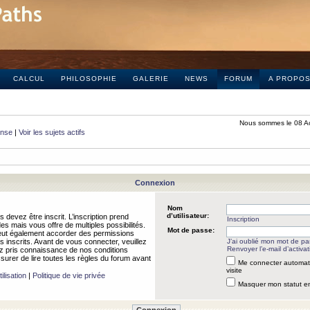
CALCUL
PHILOSOPHIE
GALERIE
NEWS
FORUM
A PROPO
Nous sommes le 08 A
onse
|
Voir les sujets actifs
Connexion
Nom
d’utilisateur:
 devez être inscrit. L’inscription prend
Inscription
 mais vous offre de multiples possibilités.
Mot de passe:
peut également accorder des permissions
rs inscrits. Avant de vous connecter, veuillez
J’ai oublié mon mot de p
Renvoyer l’e-mail d’activat
 pris connaissance de nos conditions
assurer de lire toutes les règles du forum avant
Me connecter automat
visite
ilisation
|
Politique de vie privée
Masquer mon statut en