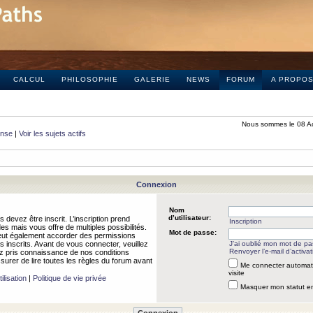
CALCUL
PHILOSOPHIE
GALERIE
NEWS
FORUM
A PROPO
Nous sommes le 08 A
onse
|
Voir les sujets actifs
Connexion
Nom
d’utilisateur:
 devez être inscrit. L’inscription prend
Inscription
 mais vous offre de multiples possibilités.
Mot de passe:
peut également accorder des permissions
rs inscrits. Avant de vous connecter, veuillez
J’ai oublié mon mot de p
Renvoyer l’e-mail d’activat
 pris connaissance de nos conditions
assurer de lire toutes les règles du forum avant
Me connecter automat
visite
ilisation
|
Politique de vie privée
Masquer mon statut en