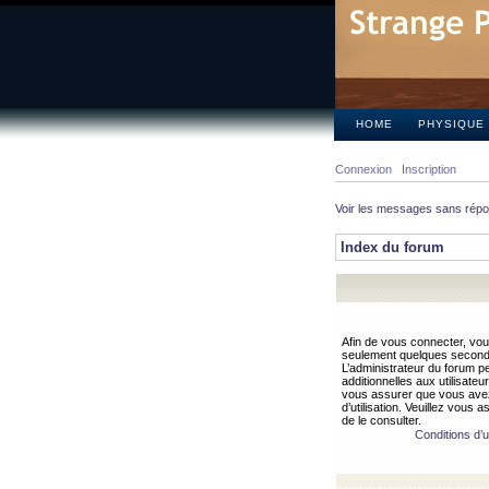
HOME
PHYSIQUE
Connexion
Inscription
Voir les messages sans rép
Index du forum
Afin de vous connecter, vous
seulement quelques secondes
L’administrateur du forum 
additionnelles aux utilisateu
vous assurer que vous avez
d’utilisation. Veuillez vous 
de le consulter.
Conditions d’ut