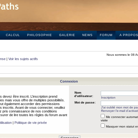
CALCUL
PHILOSOPHIE
GALERIE
NEWS
FORUM
A PROPO
Nous sommes le 08 A
onse
|
Voir les sujets actifs
Connexion
Nom
d’utilisateur:
 devez être inscrit. L’inscription prend
Inscription
 mais vous offre de multiples possibilités.
Mot de passe:
peut également accorder des permissions
rs inscrits. Avant de vous connecter, veuillez
J’ai oublié mon mot de p
Renvoyer l’e-mail d’activat
 pris connaissance de nos conditions
assurer de lire toutes les règles du forum avant
Me connecter automat
visite
ilisation
|
Politique de vie privée
Masquer mon statut en