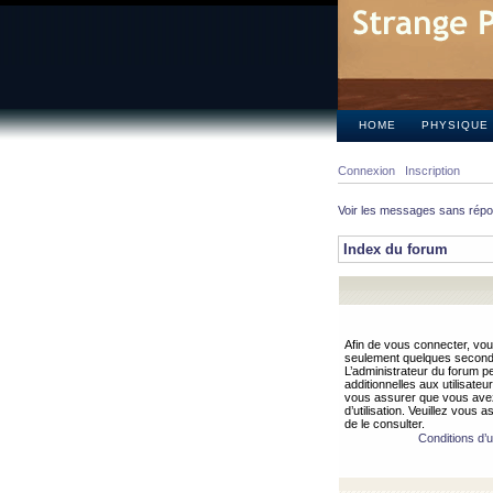
HOME
PHYSIQUE
Connexion
Inscription
Voir les messages sans rép
Index du forum
Afin de vous connecter, vous
seulement quelques secondes
L’administrateur du forum 
additionnelles aux utilisateu
vous assurer que vous avez
d’utilisation. Veuillez vous 
de le consulter.
Conditions d’ut