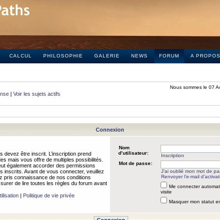
CALCUL
PHILOSOPHIE
GALERIE
NEWS
FORUM
A PROPO
Nous sommes le 07 A
onse
|
Voir les sujets actifs
Connexion
Nom
d’utilisateur:
 devez être inscrit. L’inscription prend
Inscription
 mais vous offre de multiples possibilités.
Mot de passe:
peut également accorder des permissions
rs inscrits. Avant de vous connecter, veuillez
J’ai oublié mon mot de p
Renvoyer l’e-mail d’activat
 pris connaissance de nos conditions
assurer de lire toutes les règles du forum avant
Me connecter automat
visite
ilisation
|
Politique de vie privée
Masquer mon statut en