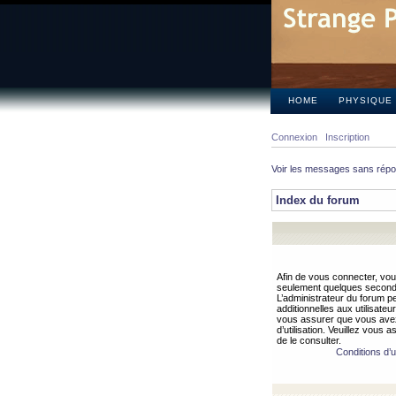
HOME
PHYSIQUE
Connexion
Inscription
Voir les messages sans rép
Index du forum
Afin de vous connecter, vous
seulement quelques secondes
L’administrateur du forum 
additionnelles aux utilisateu
vous assurer que vous avez
d’utilisation. Veuillez vous 
de le consulter.
Conditions d’ut