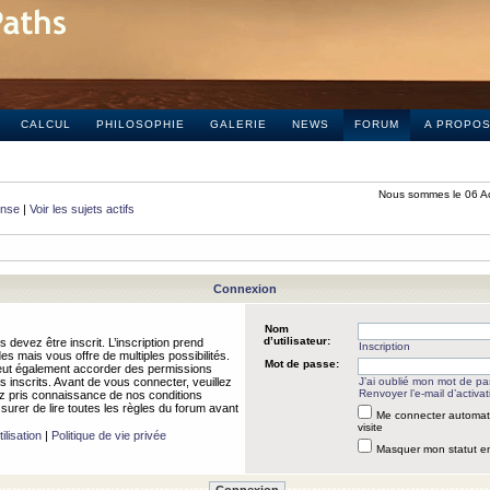
CALCUL
PHILOSOPHIE
GALERIE
NEWS
FORUM
A PROPO
Nous sommes le 06 A
onse
|
Voir les sujets actifs
Connexion
Nom
d’utilisateur:
 devez être inscrit. L’inscription prend
Inscription
 mais vous offre de multiples possibilités.
Mot de passe:
peut également accorder des permissions
rs inscrits. Avant de vous connecter, veuillez
J’ai oublié mon mot de p
Renvoyer l’e-mail d’activat
 pris connaissance de nos conditions
assurer de lire toutes les règles du forum avant
Me connecter automat
visite
ilisation
|
Politique de vie privée
Masquer mon statut en