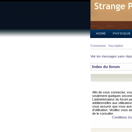
HOME
PHYSIQUE
Connexion
Inscription
Voir les messages sans rép
Index du forum
Afin de vous connecter, vous
seulement quelques secondes
L’administrateur du forum 
additionnelles aux utilisateu
vous assurer que vous avez
d’utilisation. Veuillez vous 
de le consulter.
Conditions d’ut