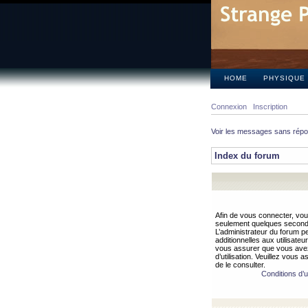
HOME
PHYSIQUE
Connexion
Inscription
Voir les messages sans rép
Index du forum
Afin de vous connecter, vous
seulement quelques secondes
L’administrateur du forum 
additionnelles aux utilisateu
vous assurer que vous avez
d’utilisation. Veuillez vous 
de le consulter.
Conditions d’ut