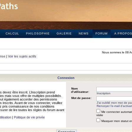
CALCUL
PHILOSOPHIE
GALERIE
NEWS
FORUM
A PROPO
Nous sommes le 08 A
onse
|
Voir les sujets actifs
Connexion
Nom
d’utilisateur:
 devez être inscrit. L’inscription prend
Inscription
 mais vous offre de multiples possibilités.
Mot de passe:
peut également accorder des permissions
rs inscrits. Avant de vous connecter, veuillez
J’ai oublié mon mot de p
Renvoyer l’e-mail d’activat
 pris connaissance de nos conditions
assurer de lire toutes les règles du forum avant
Me connecter automat
visite
ilisation
|
Politique de vie privée
Masquer mon statut en