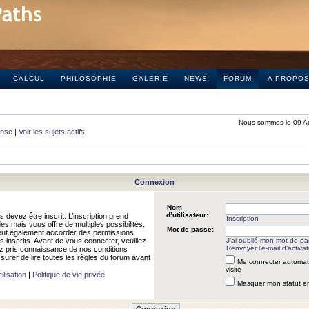
CALCUL
PHILOSOPHIE
GALERIE
NEWS
FORUM
A PROPO
Nous sommes le 09 A
onse
|
Voir les sujets actifs
Connexion
Nom
d’utilisateur:
 devez être inscrit. L’inscription prend
Inscription
 mais vous offre de multiples possibilités.
Mot de passe:
peut également accorder des permissions
rs inscrits. Avant de vous connecter, veuillez
J’ai oublié mon mot de p
Renvoyer l’e-mail d’activat
 pris connaissance de nos conditions
assurer de lire toutes les règles du forum avant
Me connecter automat
visite
ilisation
|
Politique de vie privée
Masquer mon statut en