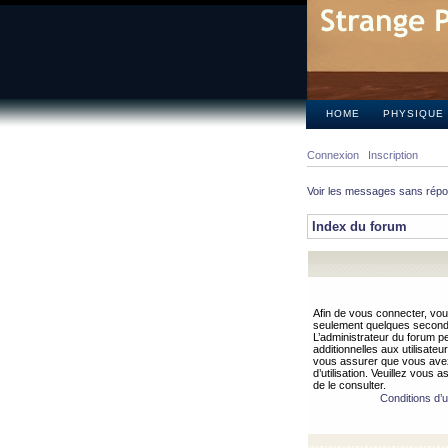
HOME
PHYSIQUE
Connexion
Inscription
Voir les messages sans rép
Index du forum
Afin de vous connecter, vous
seulement quelques secondes
L’administrateur du forum 
additionnelles aux utilisateu
vous assurer que vous avez
d’utilisation. Veuillez vous 
de le consulter.
Conditions d’ut