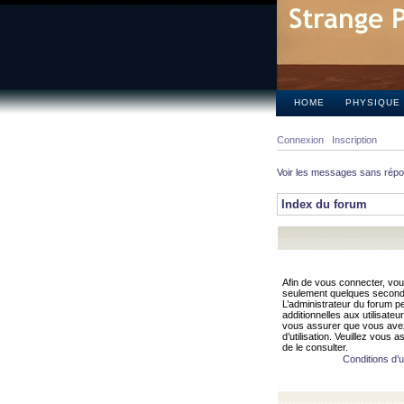
HOME
PHYSIQUE
Connexion
Inscription
Voir les messages sans rép
Index du forum
Afin de vous connecter, vous
seulement quelques secondes
L’administrateur du forum 
additionnelles aux utilisateu
vous assurer que vous avez
d’utilisation. Veuillez vous 
de le consulter.
Conditions d’ut