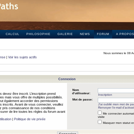
CALCUL
PHILOSOPHIE
GALERIE
NEWS
FORUM
A PROPO
Nous sommes le 08 A
onse
|
Voir les sujets actifs
Connexion
Nom
d’utilisateur:
 devez être inscrit. L’inscription prend
Inscription
 mais vous offre de multiples possibilités.
Mot de passe:
peut également accorder des permissions
rs inscrits. Avant de vous connecter, veuillez
J’ai oublié mon mot de p
Renvoyer l’e-mail d’activat
 pris connaissance de nos conditions
assurer de lire toutes les règles du forum avant
Me connecter automat
visite
ilisation
|
Politique de vie privée
Masquer mon statut en