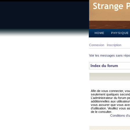
HOME
PHYSIQUE
Connexion
Inscription
Voir les messages sans rép
Index du forum
Afin de vous connecter, vous
seulement quelques secondes
L’administrateur du forum 
additionnelles aux utilisateu
vous assurer que vous avez
d’utilisation. Veuillez vous 
de le consulter.
Conditions d’ut