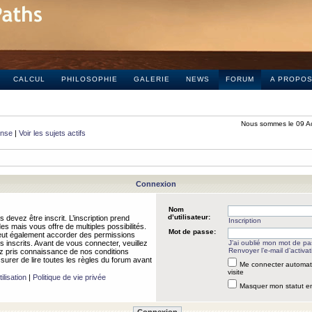
CALCUL
PHILOSOPHIE
GALERIE
NEWS
FORUM
A PROPO
Nous sommes le 09 A
onse
|
Voir les sujets actifs
Connexion
Nom
d’utilisateur:
 devez être inscrit. L’inscription prend
Inscription
 mais vous offre de multiples possibilités.
Mot de passe:
peut également accorder des permissions
rs inscrits. Avant de vous connecter, veuillez
J’ai oublié mon mot de p
Renvoyer l’e-mail d’activat
 pris connaissance de nos conditions
assurer de lire toutes les règles du forum avant
Me connecter automat
visite
ilisation
|
Politique de vie privée
Masquer mon statut en