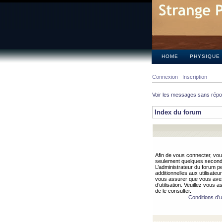
HOME
PHYSIQUE
Connexion
Inscription
Voir les messages sans rép
Index du forum
Afin de vous connecter, vous
seulement quelques secondes
L’administrateur du forum 
additionnelles aux utilisateu
vous assurer que vous avez
d’utilisation. Veuillez vous 
de le consulter.
Conditions d’ut