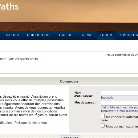
CALCUL
PHILOSOPHIE
GALERIE
NEWS
FORUM
A PROPO
Nous sommes le 07 A
onse
|
Voir les sujets actifs
Connexion
Nom
d’utilisateur:
 devez être inscrit. L’inscription prend
Inscription
 mais vous offre de multiples possibilités.
Mot de passe:
peut également accorder des permissions
rs inscrits. Avant de vous connecter, veuillez
J’ai oublié mon mot de p
Renvoyer l’e-mail d’activat
 pris connaissance de nos conditions
assurer de lire toutes les règles du forum avant
Me connecter automat
visite
ilisation
|
Politique de vie privée
Masquer mon statut en