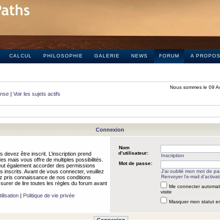
CALCUL
PHILOSOPHIE
GALERIE
NEWS
FORUM
A PROPO
Nous sommes le 09 A
onse
|
Voir les sujets actifs
Connexion
Nom
d’utilisateur:
 devez être inscrit. L’inscription prend
Inscription
 mais vous offre de multiples possibilités.
Mot de passe:
peut également accorder des permissions
rs inscrits. Avant de vous connecter, veuillez
J’ai oublié mon mot de p
Renvoyer l’e-mail d’activat
 pris connaissance de nos conditions
assurer de lire toutes les règles du forum avant
Me connecter automat
visite
ilisation
|
Politique de vie privée
Masquer mon statut en