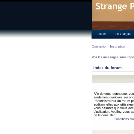
HOME
PHYSIQUE
Connexion
Inscription
Voir les messages sans rép
Index du forum
Afin de vous connecter, vous
seulement quelques secondes
L’administrateur du forum 
additionnelles aux utilisateu
vous assurer que vous avez
d’utilisation. Veuillez vous 
de le consulter.
Conditions d’ut