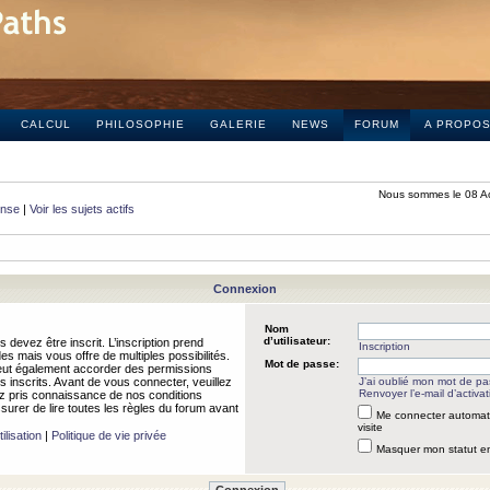
CALCUL
PHILOSOPHIE
GALERIE
NEWS
FORUM
A PROPO
Nous sommes le 08 A
onse
|
Voir les sujets actifs
Connexion
Nom
d’utilisateur:
 devez être inscrit. L’inscription prend
Inscription
 mais vous offre de multiples possibilités.
Mot de passe:
peut également accorder des permissions
rs inscrits. Avant de vous connecter, veuillez
J’ai oublié mon mot de p
Renvoyer l’e-mail d’activat
 pris connaissance de nos conditions
assurer de lire toutes les règles du forum avant
Me connecter automat
visite
ilisation
|
Politique de vie privée
Masquer mon statut en