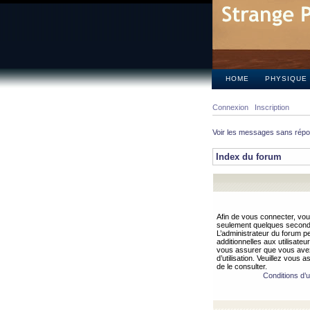
HOME
PHYSIQUE
Connexion
Inscription
Voir les messages sans rép
Index du forum
Afin de vous connecter, vous
seulement quelques secondes
L’administrateur du forum 
additionnelles aux utilisateu
vous assurer que vous avez
d’utilisation. Veuillez vous 
de le consulter.
Conditions d’ut