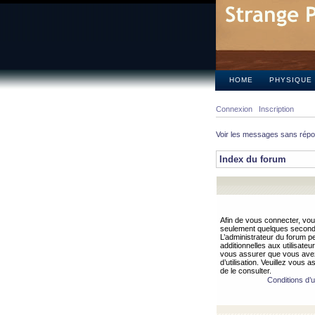
HOME
PHYSIQUE
Connexion
Inscription
Voir les messages sans rép
Index du forum
Afin de vous connecter, vous
seulement quelques secondes
L’administrateur du forum 
additionnelles aux utilisateu
vous assurer que vous avez
d’utilisation. Veuillez vous 
de le consulter.
Conditions d’ut