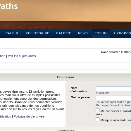
CALCUL
PHILOSOPHIE
GALERIE
NEWS
FORUM
A PROPO
Nous sommes le 08 A
onse
|
Voir les sujets actifs
Connexion
Nom
d’utilisateur:
 devez être inscrit. L’inscription prend
Inscription
 mais vous offre de multiples possibilités.
Mot de passe:
peut également accorder des permissions
rs inscrits. Avant de vous connecter, veuillez
J’ai oublié mon mot de p
Renvoyer l’e-mail d’activat
 pris connaissance de nos conditions
assurer de lire toutes les règles du forum avant
Me connecter automat
visite
ilisation
|
Politique de vie privée
Masquer mon statut en