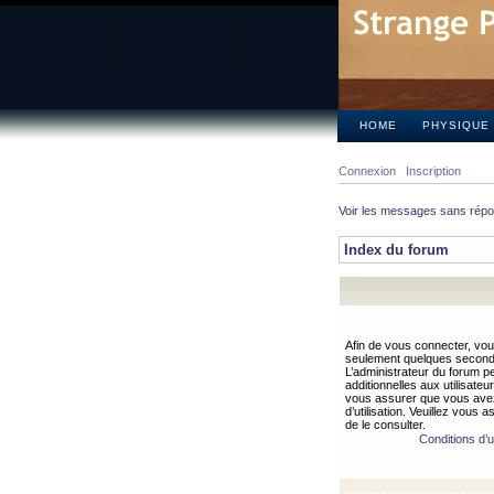
HOME
PHYSIQUE
Connexion
Inscription
Voir les messages sans rép
Index du forum
Afin de vous connecter, vous
seulement quelques secondes
L’administrateur du forum 
additionnelles aux utilisateu
vous assurer que vous avez
d’utilisation. Veuillez vous 
de le consulter.
Conditions d’ut