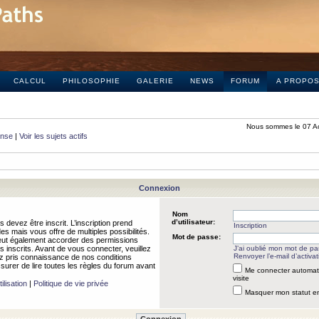
CALCUL
PHILOSOPHIE
GALERIE
NEWS
FORUM
A PROPO
Nous sommes le 07 A
onse
|
Voir les sujets actifs
Connexion
Nom
d’utilisateur:
 devez être inscrit. L’inscription prend
Inscription
 mais vous offre de multiples possibilités.
Mot de passe:
peut également accorder des permissions
rs inscrits. Avant de vous connecter, veuillez
J’ai oublié mon mot de p
Renvoyer l’e-mail d’activat
 pris connaissance de nos conditions
assurer de lire toutes les règles du forum avant
Me connecter automat
visite
ilisation
|
Politique de vie privée
Masquer mon statut en