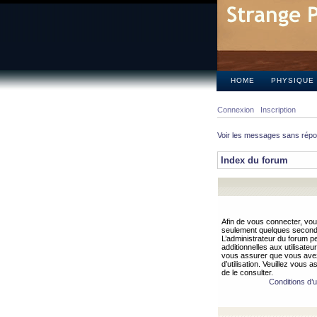
HOME
PHYSIQUE
Connexion
Inscription
Voir les messages sans rép
Index du forum
Afin de vous connecter, vous
seulement quelques secondes
L’administrateur du forum 
additionnelles aux utilisateu
vous assurer que vous avez
d’utilisation. Veuillez vous 
de le consulter.
Conditions d’ut