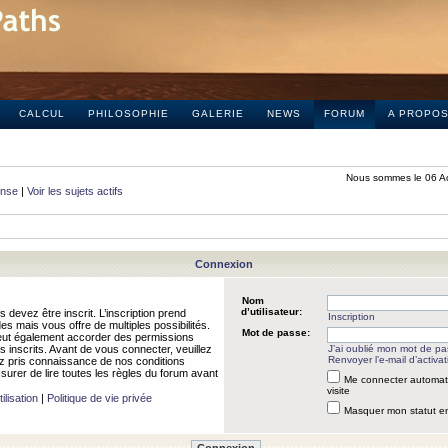
CALCUL
PHILOSOPHIE
GALERIE
NEWS
FORUM
A PROPO
Nous sommes le 06 A
onse
|
Voir les sujets actifs
Connexion
Nom
d’utilisateur:
 devez être inscrit. L’inscription prend
Inscription
 mais vous offre de multiples possibilités.
Mot de passe:
peut également accorder des permissions
rs inscrits. Avant de vous connecter, veuillez
J’ai oublié mon mot de p
Renvoyer l’e-mail d’activat
 pris connaissance de nos conditions
assurer de lire toutes les règles du forum avant
Me connecter automat
visite
ilisation
|
Politique de vie privée
Masquer mon statut en