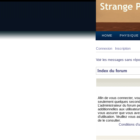
HOME
PHYSIQUE
Connexion
Inscription
Voir les messages sans rép
Index du forum
Afin de vous connecter, vous
seulement quelques secondes
L’administrateur du forum 
additionnelles aux utilisateu
vous assurer que vous avez
d’utilisation. Veuillez vous 
de le consulter.
Conditions d’ut