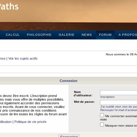
CALCUL
PHILOSOPHIE
GALERIE
NEWS
FORUM
A PROPO
Nous sommes le 08 A
onse
|
Voir les sujets actifs
Connexion
Nom
d’utilisateur:
 devez être inscrit. L’inscription prend
Inscription
 mais vous offre de multiples possibilités.
Mot de passe:
peut également accorder des permissions
rs inscrits. Avant de vous connecter, veuillez
J’ai oublié mon mot de p
Renvoyer l’e-mail d’activat
 pris connaissance de nos conditions
assurer de lire toutes les règles du forum avant
Me connecter automat
visite
ilisation
|
Politique de vie privée
Masquer mon statut en