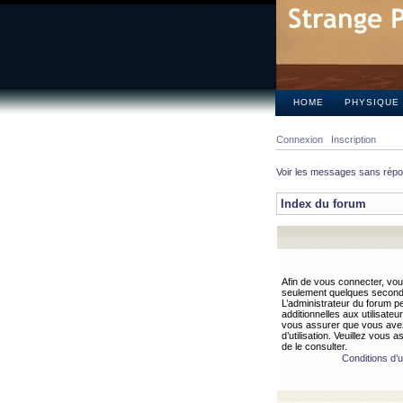
HOME
PHYSIQUE
Connexion
Inscription
Voir les messages sans rép
Index du forum
Afin de vous connecter, vous
seulement quelques secondes
L’administrateur du forum 
additionnelles aux utilisateu
vous assurer que vous avez
d’utilisation. Veuillez vous 
de le consulter.
Conditions d’ut