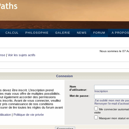
CALCUL
PHILOSOPHIE
GALERIE
NEWS
FORUM
A PROPO
Nous sommes le 07 A
onse
|
Voir les sujets actifs
Connexion
Nom
d’utilisateur:
 devez être inscrit. L’inscription prend
Inscription
 mais vous offre de multiples possibilités.
Mot de passe:
peut également accorder des permissions
rs inscrits. Avant de vous connecter, veuillez
J’ai oublié mon mot de p
Renvoyer l’e-mail d’activat
 pris connaissance de nos conditions
assurer de lire toutes les règles du forum avant
Me connecter automat
visite
ilisation
|
Politique de vie privée
Masquer mon statut en