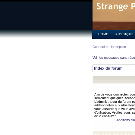
HOME
PHYSIQUE
Connexion
Inscription
Voir les messages sans rép
Index du forum
Afin de vous connecter, vous
seulement quelques secondes
L’administrateur du forum 
additionnelles aux utilisateu
vous assurer que vous avez
d’utilisation. Veuillez vous 
de le consulter.
Conditions d’ut