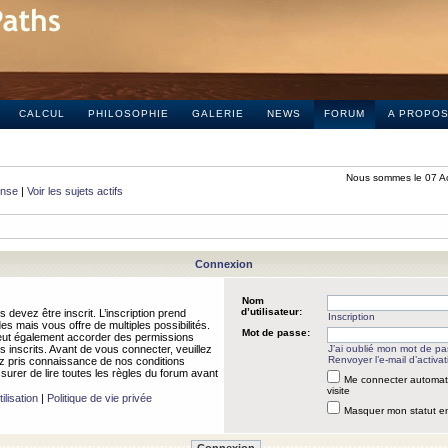
CALCUL
PHILOSOPHIE
GALERIE
NEWS
FORUM
A PROPO
Nous sommes le 07 A
onse
|
Voir les sujets actifs
Connexion
Nom
d’utilisateur:
 devez être inscrit. L’inscription prend
Inscription
 mais vous offre de multiples possibilités.
Mot de passe:
peut également accorder des permissions
rs inscrits. Avant de vous connecter, veuillez
J’ai oublié mon mot de p
Renvoyer l’e-mail d’activat
 pris connaissance de nos conditions
assurer de lire toutes les règles du forum avant
Me connecter automat
visite
ilisation
|
Politique de vie privée
Masquer mon statut en