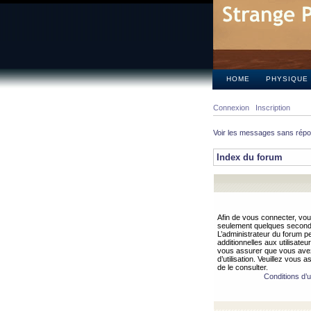
HOME
PHYSIQUE
Connexion
Inscription
Voir les messages sans rép
Index du forum
Afin de vous connecter, vous
seulement quelques secondes
L’administrateur du forum 
additionnelles aux utilisateu
vous assurer que vous avez
d’utilisation. Veuillez vous 
de le consulter.
Conditions d’ut