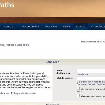
CALCUL
PHILOSOPHIE
GALERIE
NEWS
FORUM
A PROPO
Nous sommes le 07 A
onse
|
Voir les sujets actifs
Connexion
Nom
d’utilisateur:
 devez être inscrit. L’inscription prend
Inscription
 mais vous offre de multiples possibilités.
Mot de passe:
peut également accorder des permissions
rs inscrits. Avant de vous connecter, veuillez
J’ai oublié mon mot de p
Renvoyer l’e-mail d’activat
 pris connaissance de nos conditions
assurer de lire toutes les règles du forum avant
Me connecter automat
visite
ilisation
|
Politique de vie privée
Masquer mon statut en