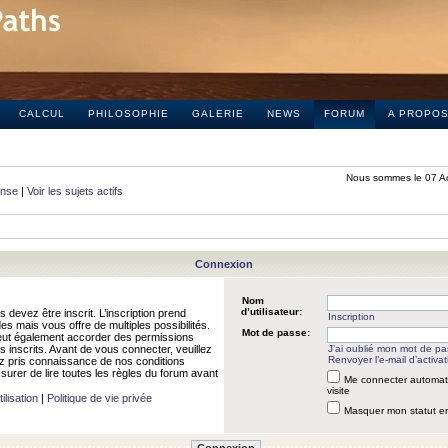
CALCUL
PHILOSOPHIE
GALERIE
NEWS
FORUM
A PROPO
Nous sommes le 07 A
onse
|
Voir les sujets actifs
Connexion
Nom
d’utilisateur:
 devez être inscrit. L’inscription prend
Inscription
 mais vous offre de multiples possibilités.
Mot de passe:
peut également accorder des permissions
rs inscrits. Avant de vous connecter, veuillez
J’ai oublié mon mot de p
Renvoyer l’e-mail d’activat
 pris connaissance de nos conditions
assurer de lire toutes les règles du forum avant
Me connecter automat
visite
ilisation
|
Politique de vie privée
Masquer mon statut en