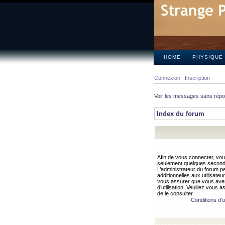
HOME
PHYSIQUE
Connexion
Inscription
Voir les messages sans rép
Index du forum
Afin de vous connecter, vous
seulement quelques secondes
L’administrateur du forum 
additionnelles aux utilisateu
vous assurer que vous avez
d’utilisation. Veuillez vous 
de le consulter.
Conditions d’ut