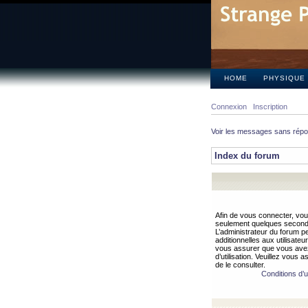
HOME
PHYSIQUE
Connexion
Inscription
Voir les messages sans rép
Index du forum
Afin de vous connecter, vous
seulement quelques secondes
L’administrateur du forum 
additionnelles aux utilisateu
vous assurer que vous avez
d’utilisation. Veuillez vous 
de le consulter.
Conditions d’ut