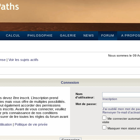
CALCUL
PHILOSOPHIE
GALERIE
NEWS
FORUM
A PROPO
Nous sommes le 09 A
onse
|
Voir les sujets actifs
Connexion
Nom
d’utilisateur:
 devez être inscrit. L’inscription prend
Inscription
 mais vous offre de multiples possibilités.
Mot de passe:
peut également accorder des permissions
rs inscrits. Avant de vous connecter, veuillez
J’ai oublié mon mot de p
Renvoyer l’e-mail d’activat
 pris connaissance de nos conditions
assurer de lire toutes les règles du forum avant
Me connecter automat
visite
ilisation
|
Politique de vie privée
Masquer mon statut en