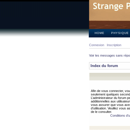
HOME
PHYSIQUE
Connexion
Inscription
Voir les messages sans rép
Index du forum
Afin de vous connecter, vous
seulement quelques secondes
L’administrateur du forum 
additionnelles aux utilisateu
vous assurer que vous avez
d’utilisation. Veuillez vous 
de le consulter.
Conditions d’ut