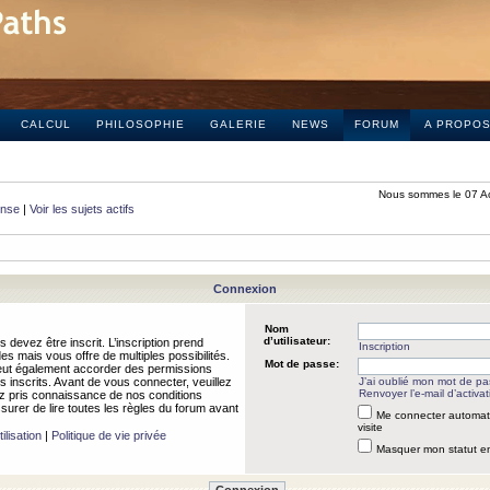
CALCUL
PHILOSOPHIE
GALERIE
NEWS
FORUM
A PROPO
Nous sommes le 07 A
onse
|
Voir les sujets actifs
Connexion
Nom
d’utilisateur:
 devez être inscrit. L’inscription prend
Inscription
 mais vous offre de multiples possibilités.
Mot de passe:
peut également accorder des permissions
rs inscrits. Avant de vous connecter, veuillez
J’ai oublié mon mot de p
Renvoyer l’e-mail d’activat
 pris connaissance de nos conditions
assurer de lire toutes les règles du forum avant
Me connecter automat
visite
ilisation
|
Politique de vie privée
Masquer mon statut en