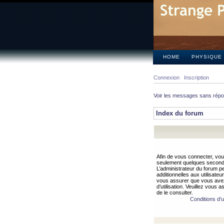
HOME
PHYSIQUE
Connexion
Inscription
Voir les messages sans rép
Index du forum
Afin de vous connecter, vous
seulement quelques secondes
L’administrateur du forum 
additionnelles aux utilisateu
vous assurer que vous avez
d’utilisation. Veuillez vous 
de le consulter.
Conditions d’ut