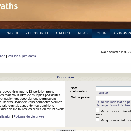
CALCUL
PHILOSOPHIE
GALERIE
NEWS
FORUM
A PROPO
Nous sommes le 07 A
onse
|
Voir les sujets actifs
Connexion
Nom
d’utilisateur:
 devez être inscrit. L’inscription prend
Inscription
 mais vous offre de multiples possibilités.
Mot de passe:
peut également accorder des permissions
rs inscrits. Avant de vous connecter, veuillez
J’ai oublié mon mot de p
Renvoyer l’e-mail d’activat
 pris connaissance de nos conditions
assurer de lire toutes les règles du forum avant
Me connecter automat
visite
ilisation
|
Politique de vie privée
Masquer mon statut en