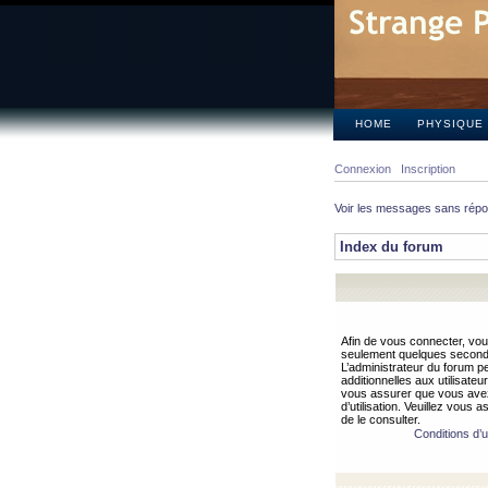
HOME
PHYSIQUE
Connexion
Inscription
Voir les messages sans rép
Index du forum
Afin de vous connecter, vous
seulement quelques secondes
L’administrateur du forum 
additionnelles aux utilisateu
vous assurer que vous avez
d’utilisation. Veuillez vous 
de le consulter.
Conditions d’ut