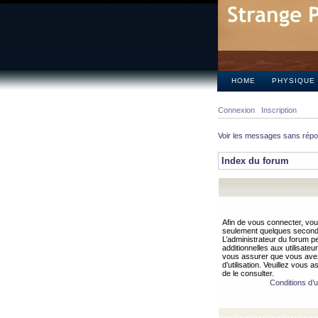
HOME
PHYSIQUE
Connexion
Inscription
Voir les messages sans rép
Index du forum
Afin de vous connecter, vous
seulement quelques secondes
L’administrateur du forum 
additionnelles aux utilisateu
vous assurer que vous avez
d’utilisation. Veuillez vous 
de le consulter.
Conditions d’ut