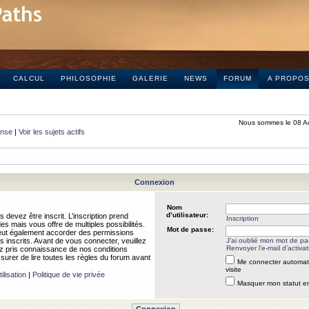
CALCUL
PHILOSOPHIE
GALERIE
NEWS
FORUM
A PROPO
Nous sommes le 08 A
onse
|
Voir les sujets actifs
Connexion
Nom
d’utilisateur:
 devez être inscrit. L’inscription prend
Inscription
 mais vous offre de multiples possibilités.
Mot de passe:
peut également accorder des permissions
rs inscrits. Avant de vous connecter, veuillez
J’ai oublié mon mot de p
Renvoyer l’e-mail d’activat
 pris connaissance de nos conditions
assurer de lire toutes les règles du forum avant
Me connecter automat
visite
ilisation
|
Politique de vie privée
Masquer mon statut en