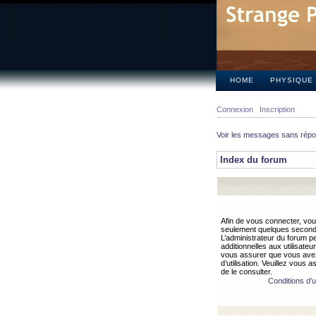
HOME
PHYSIQUE
Connexion
Inscription
Voir les messages sans rép
Index du forum
Afin de vous connecter, vous
seulement quelques secondes
L’administrateur du forum 
additionnelles aux utilisateu
vous assurer que vous avez
d’utilisation. Veuillez vous 
de le consulter.
Conditions d’ut