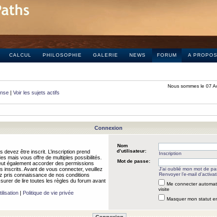
CALCUL
PHILOSOPHIE
GALERIE
NEWS
FORUM
A PROPO
Nous sommes le 07 A
onse
|
Voir les sujets actifs
Connexion
Nom
d’utilisateur:
 devez être inscrit. L’inscription prend
Inscription
 mais vous offre de multiples possibilités.
Mot de passe:
peut également accorder des permissions
rs inscrits. Avant de vous connecter, veuillez
J’ai oublié mon mot de p
Renvoyer l’e-mail d’activat
 pris connaissance de nos conditions
assurer de lire toutes les règles du forum avant
Me connecter automat
visite
ilisation
|
Politique de vie privée
Masquer mon statut en