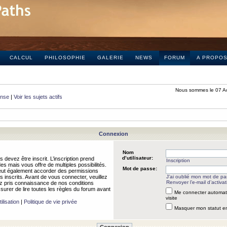
CALCUL
PHILOSOPHIE
GALERIE
NEWS
FORUM
A PROPO
Nous sommes le 07 A
onse
|
Voir les sujets actifs
Connexion
Nom
d’utilisateur:
 devez être inscrit. L’inscription prend
Inscription
 mais vous offre de multiples possibilités.
Mot de passe:
peut également accorder des permissions
rs inscrits. Avant de vous connecter, veuillez
J’ai oublié mon mot de p
Renvoyer l’e-mail d’activat
 pris connaissance de nos conditions
assurer de lire toutes les règles du forum avant
Me connecter automat
visite
ilisation
|
Politique de vie privée
Masquer mon statut en