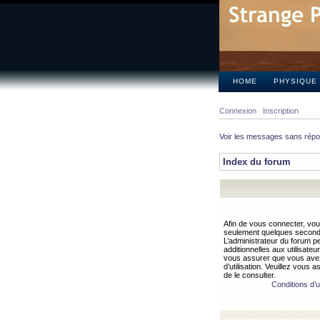
HOME
PHYSIQUE
Connexion
Inscription
Voir les messages sans rép
Index du forum
Afin de vous connecter, vous
seulement quelques secondes
L’administrateur du forum 
additionnelles aux utilisateu
vous assurer que vous avez
d’utilisation. Veuillez vous 
de le consulter.
Conditions d’ut