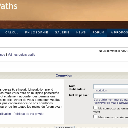
CALCUL
PHILOSOPHIE
GALERIE
NEWS
FORUM
A PROPO
Nous sommes le 08 A
onse
|
Voir les sujets actifs
Connexion
Nom
d’utilisateur:
 devez être inscrit. L’inscription prend
Inscription
 mais vous offre de multiples possibilités.
Mot de passe:
peut également accorder des permissions
rs inscrits. Avant de vous connecter, veuillez
J’ai oublié mon mot de p
Renvoyer l’e-mail d’activat
 pris connaissance de nos conditions
assurer de lire toutes les règles du forum avant
Me connecter automat
visite
ilisation
|
Politique de vie privée
Masquer mon statut en