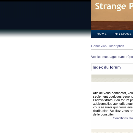
HOME
PHYSIQUE
Connexion
Inscription
Voir les messages sans rép
Index du forum
Afin de vous connecter, vous
seulement quelques secondes
L’administrateur du forum 
additionnelles aux utilisateu
vous assurer que vous avez
d’utilisation. Veuillez vous 
de le consulter.
Conditions d’ut