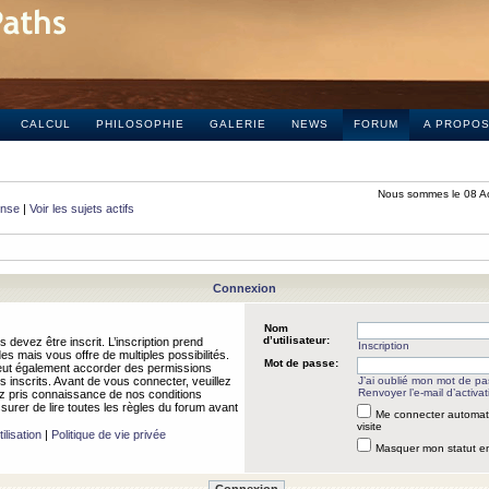
CALCUL
PHILOSOPHIE
GALERIE
NEWS
FORUM
A PROPO
Nous sommes le 08 A
onse
|
Voir les sujets actifs
Connexion
Nom
d’utilisateur:
 devez être inscrit. L’inscription prend
Inscription
 mais vous offre de multiples possibilités.
Mot de passe:
peut également accorder des permissions
rs inscrits. Avant de vous connecter, veuillez
J’ai oublié mon mot de p
Renvoyer l’e-mail d’activat
 pris connaissance de nos conditions
assurer de lire toutes les règles du forum avant
Me connecter automat
visite
ilisation
|
Politique de vie privée
Masquer mon statut en