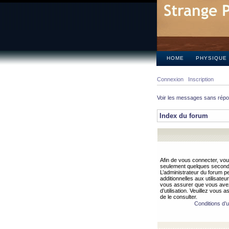
HOME
PHYSIQUE
Connexion
Inscription
Voir les messages sans rép
Index du forum
Afin de vous connecter, vous
seulement quelques secondes
L’administrateur du forum 
additionnelles aux utilisateu
vous assurer que vous avez
d’utilisation. Veuillez vous 
de le consulter.
Conditions d’ut