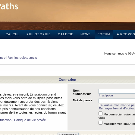
CALCUL
PHILOSOPHIE
GALERIE
NEWS
FORUM
A PROPO
Nous sommes le 06 A
onse
|
Voir les sujets actifs
Connexion
Nom
d’utilisateur:
 devez être inscrit. L’inscription prend
Inscription
 mais vous offre de multiples possibilités.
Mot de passe:
peut également accorder des permissions
rs inscrits. Avant de vous connecter, veuillez
J’ai oublié mon mot de p
Renvoyer l’e-mail d’activat
 pris connaissance de nos conditions
assurer de lire toutes les règles du forum avant
Me connecter automat
visite
ilisation
|
Politique de vie privée
Masquer mon statut en