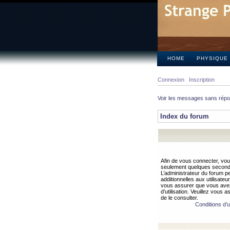
HOME
PHYSIQUE
Connexion
Inscription
Voir les messages sans rép
Index du forum
Afin de vous connecter, vous
seulement quelques secondes
L’administrateur du forum 
additionnelles aux utilisateu
vous assurer que vous avez
d’utilisation. Veuillez vous 
de le consulter.
Conditions d’ut