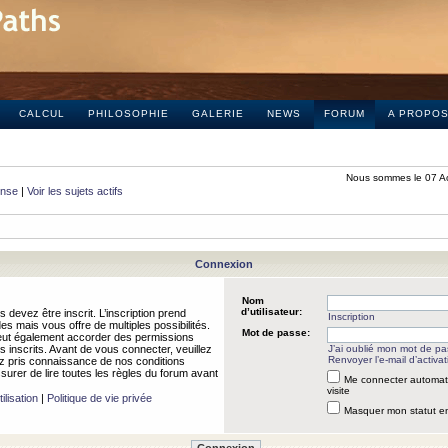
CALCUL
PHILOSOPHIE
GALERIE
NEWS
FORUM
A PROPO
Nous sommes le 07 A
onse
|
Voir les sujets actifs
Connexion
Nom
d’utilisateur:
 devez être inscrit. L’inscription prend
Inscription
 mais vous offre de multiples possibilités.
Mot de passe:
peut également accorder des permissions
rs inscrits. Avant de vous connecter, veuillez
J’ai oublié mon mot de p
Renvoyer l’e-mail d’activat
 pris connaissance de nos conditions
assurer de lire toutes les règles du forum avant
Me connecter automat
visite
ilisation
|
Politique de vie privée
Masquer mon statut en