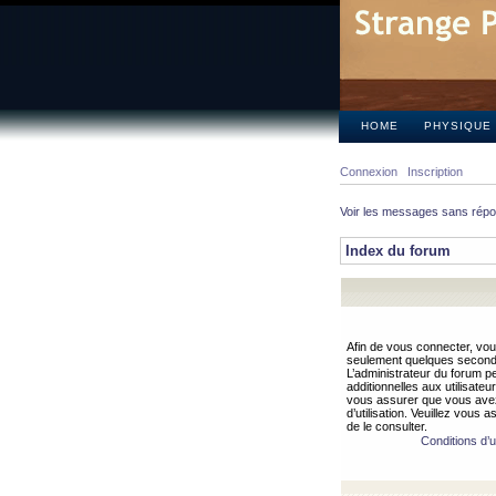
HOME
PHYSIQUE
Connexion
Inscription
Voir les messages sans rép
Index du forum
Afin de vous connecter, vous
seulement quelques secondes
L’administrateur du forum 
additionnelles aux utilisateu
vous assurer que vous avez
d’utilisation. Veuillez vous 
de le consulter.
Conditions d’ut