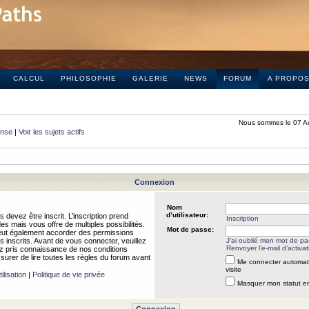
CALCUL
PHILOSOPHIE
GALERIE
NEWS
FORUM
A PROPO
Nous sommes le 07 A
onse
|
Voir les sujets actifs
Connexion
Nom
d’utilisateur:
 devez être inscrit. L’inscription prend
Inscription
 mais vous offre de multiples possibilités.
Mot de passe:
peut également accorder des permissions
rs inscrits. Avant de vous connecter, veuillez
J’ai oublié mon mot de p
Renvoyer l’e-mail d’activat
 pris connaissance de nos conditions
assurer de lire toutes les règles du forum avant
Me connecter automat
visite
ilisation
|
Politique de vie privée
Masquer mon statut en