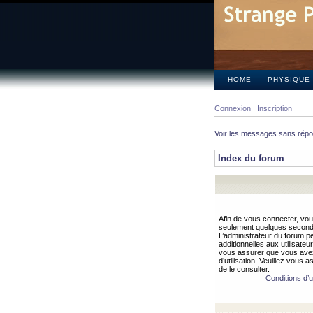
HOME
PHYSIQUE
Connexion
Inscription
Voir les messages sans rép
Index du forum
Afin de vous connecter, vous
seulement quelques secondes
L’administrateur du forum 
additionnelles aux utilisateu
vous assurer que vous avez
d’utilisation. Veuillez vous 
de le consulter.
Conditions d’ut