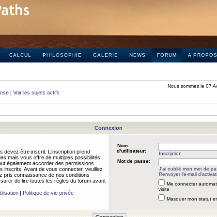
CALCUL
PHILOSOPHIE
GALERIE
NEWS
FORUM
A PROPO
Nous sommes le 07 A
onse
|
Voir les sujets actifs
Connexion
Nom
d’utilisateur:
 devez être inscrit. L’inscription prend
Inscription
 mais vous offre de multiples possibilités.
Mot de passe:
peut également accorder des permissions
rs inscrits. Avant de vous connecter, veuillez
J’ai oublié mon mot de p
Renvoyer l’e-mail d’activat
 pris connaissance de nos conditions
assurer de lire toutes les règles du forum avant
Me connecter automat
visite
ilisation
|
Politique de vie privée
Masquer mon statut en