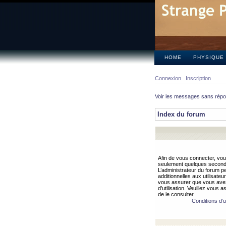
HOME
PHYSIQUE
Connexion
Inscription
Voir les messages sans rép
Index du forum
Afin de vous connecter, vous
seulement quelques secondes
L’administrateur du forum 
additionnelles aux utilisateu
vous assurer que vous avez
d’utilisation. Veuillez vous 
de le consulter.
Conditions d’ut