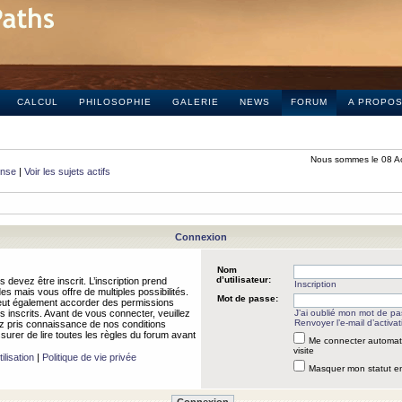
CALCUL
PHILOSOPHIE
GALERIE
NEWS
FORUM
A PROPO
Nous sommes le 08 A
onse
|
Voir les sujets actifs
Connexion
Nom
d’utilisateur:
 devez être inscrit. L’inscription prend
Inscription
 mais vous offre de multiples possibilités.
Mot de passe:
peut également accorder des permissions
rs inscrits. Avant de vous connecter, veuillez
J’ai oublié mon mot de p
Renvoyer l’e-mail d’activat
 pris connaissance de nos conditions
assurer de lire toutes les règles du forum avant
Me connecter automat
visite
ilisation
|
Politique de vie privée
Masquer mon statut en