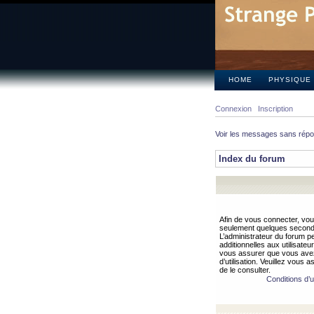
HOME
PHYSIQUE
Connexion
Inscription
Voir les messages sans rép
Index du forum
Afin de vous connecter, vous
seulement quelques secondes
L’administrateur du forum 
additionnelles aux utilisateu
vous assurer que vous avez
d’utilisation. Veuillez vous 
de le consulter.
Conditions d’ut