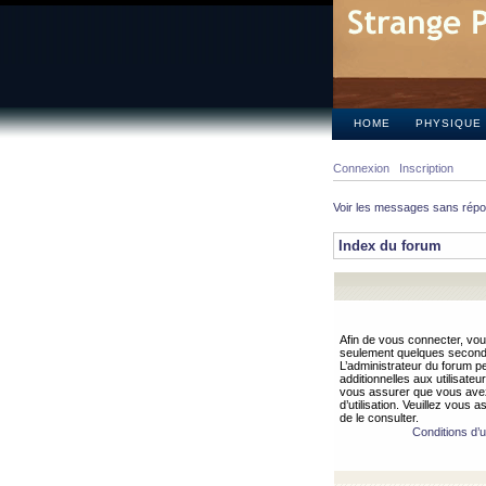
HOME
PHYSIQUE
Connexion
Inscription
Voir les messages sans rép
Index du forum
Afin de vous connecter, vous
seulement quelques secondes
L’administrateur du forum 
additionnelles aux utilisateu
vous assurer que vous avez
d’utilisation. Veuillez vous 
de le consulter.
Conditions d’ut