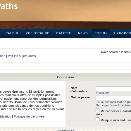
CALCUL
PHILOSOPHIE
GALERIE
NEWS
FORUM
A PROPO
Nous sommes le 09 A
onse
|
Voir les sujets actifs
Connexion
Nom
d’utilisateur:
 devez être inscrit. L’inscription prend
Inscription
 mais vous offre de multiples possibilités.
Mot de passe:
peut également accorder des permissions
rs inscrits. Avant de vous connecter, veuillez
J’ai oublié mon mot de p
Renvoyer l’e-mail d’activat
 pris connaissance de nos conditions
assurer de lire toutes les règles du forum avant
Me connecter automat
visite
ilisation
|
Politique de vie privée
Masquer mon statut en