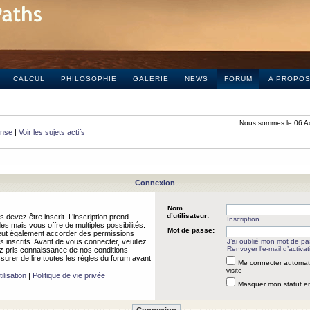
CALCUL
PHILOSOPHIE
GALERIE
NEWS
FORUM
A PROPO
Nous sommes le 06 A
onse
|
Voir les sujets actifs
Connexion
Nom
d’utilisateur:
 devez être inscrit. L’inscription prend
Inscription
 mais vous offre de multiples possibilités.
Mot de passe:
peut également accorder des permissions
rs inscrits. Avant de vous connecter, veuillez
J’ai oublié mon mot de p
Renvoyer l’e-mail d’activat
 pris connaissance de nos conditions
assurer de lire toutes les règles du forum avant
Me connecter automat
visite
ilisation
|
Politique de vie privée
Masquer mon statut en