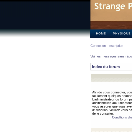
HOME
PHYSIQUE
Connexion
Inscription
Voir les messages sans rép
Index du forum
Afin de vous connecter, vous
seulement quelques secondes
L’administrateur du forum 
additionnelles aux utilisateu
vous assurer que vous avez
d’utilisation. Veuillez vous 
de le consulter.
Conditions d’ut