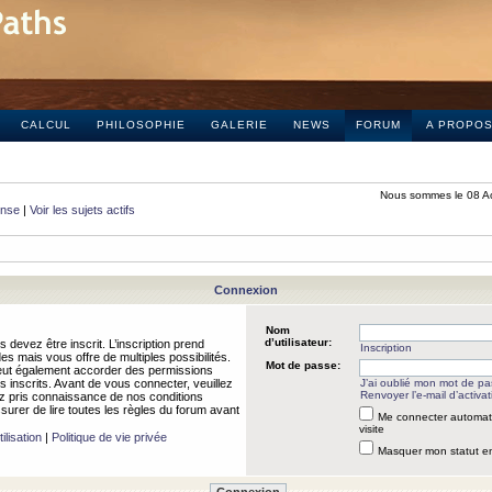
CALCUL
PHILOSOPHIE
GALERIE
NEWS
FORUM
A PROPO
Nous sommes le 08 A
onse
|
Voir les sujets actifs
Connexion
Nom
d’utilisateur:
 devez être inscrit. L’inscription prend
Inscription
 mais vous offre de multiples possibilités.
Mot de passe:
peut également accorder des permissions
rs inscrits. Avant de vous connecter, veuillez
J’ai oublié mon mot de p
Renvoyer l’e-mail d’activat
 pris connaissance de nos conditions
assurer de lire toutes les règles du forum avant
Me connecter automat
visite
ilisation
|
Politique de vie privée
Masquer mon statut en