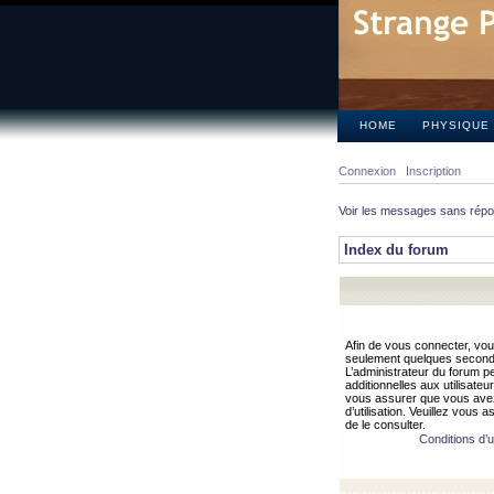
HOME
PHYSIQUE
Connexion
Inscription
Voir les messages sans rép
Index du forum
Afin de vous connecter, vous
seulement quelques secondes
L’administrateur du forum 
additionnelles aux utilisateu
vous assurer que vous avez
d’utilisation. Veuillez vous 
de le consulter.
Conditions d’ut