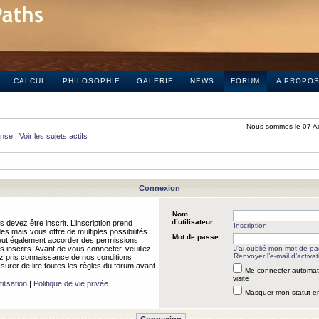
CALCUL
PHILOSOPHIE
GALERIE
NEWS
FORUM
A PROPO
Nous sommes le 07 A
onse
|
Voir les sujets actifs
Connexion
Nom
d’utilisateur:
 devez être inscrit. L’inscription prend
Inscription
 mais vous offre de multiples possibilités.
Mot de passe:
peut également accorder des permissions
rs inscrits. Avant de vous connecter, veuillez
J’ai oublié mon mot de p
Renvoyer l’e-mail d’activat
 pris connaissance de nos conditions
assurer de lire toutes les règles du forum avant
Me connecter automat
visite
ilisation
|
Politique de vie privée
Masquer mon statut en