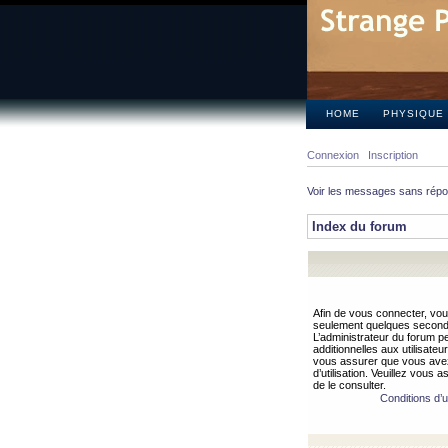
HOME
PHYSIQUE
Connexion
Inscription
Voir les messages sans rép
Index du forum
Afin de vous connecter, vous
seulement quelques secondes
L’administrateur du forum 
additionnelles aux utilisateu
vous assurer que vous avez
d’utilisation. Veuillez vous 
de le consulter.
Conditions d’ut