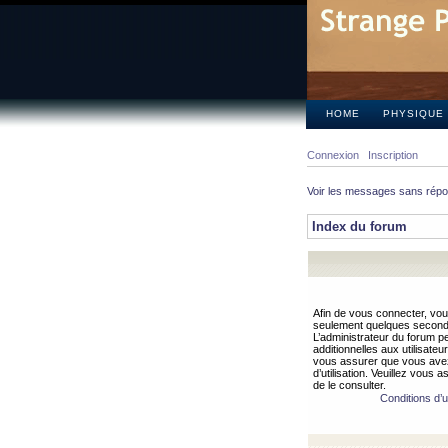
HOME
PHYSIQUE
Connexion
Inscription
Voir les messages sans rép
Index du forum
Afin de vous connecter, vous
seulement quelques secondes
L’administrateur du forum 
additionnelles aux utilisateu
vous assurer que vous avez
d’utilisation. Veuillez vous 
de le consulter.
Conditions d’ut