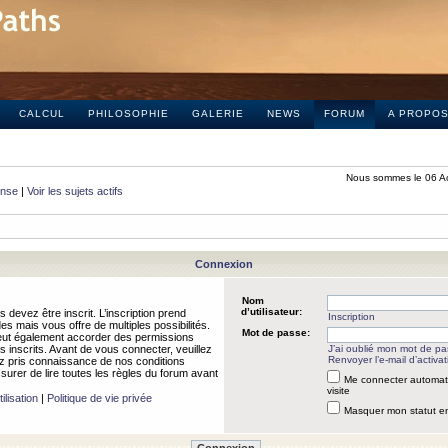
CALCUL
PHILOSOPHIE
GALERIE
NEWS
FORUM
A PROPO
Nous sommes le 06 A
onse
|
Voir les sujets actifs
Connexion
Nom
d’utilisateur:
 devez être inscrit. L’inscription prend
Inscription
 mais vous offre de multiples possibilités.
Mot de passe:
peut également accorder des permissions
rs inscrits. Avant de vous connecter, veuillez
J’ai oublié mon mot de p
Renvoyer l’e-mail d’activat
 pris connaissance de nos conditions
assurer de lire toutes les règles du forum avant
Me connecter automat
visite
ilisation
|
Politique de vie privée
Masquer mon statut en