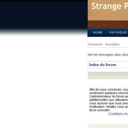
HOME
PHYSIQUE
Connexion
Inscription
Voir les messages sans rép
Index du forum
Afin de vous connecter, vous
seulement quelques secondes
L’administrateur du forum 
additionnelles aux utilisateu
vous assurer que vous avez
d’utilisation. Veuillez vous 
de le consulter.
Conditions d’ut