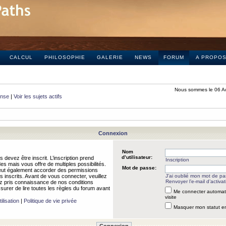
CALCUL
PHILOSOPHIE
GALERIE
NEWS
FORUM
A PROPO
Nous sommes le 06 A
onse
|
Voir les sujets actifs
Connexion
Nom
d’utilisateur:
 devez être inscrit. L’inscription prend
Inscription
 mais vous offre de multiples possibilités.
Mot de passe:
peut également accorder des permissions
rs inscrits. Avant de vous connecter, veuillez
J’ai oublié mon mot de p
Renvoyer l’e-mail d’activat
 pris connaissance de nos conditions
assurer de lire toutes les règles du forum avant
Me connecter automat
visite
ilisation
|
Politique de vie privée
Masquer mon statut en