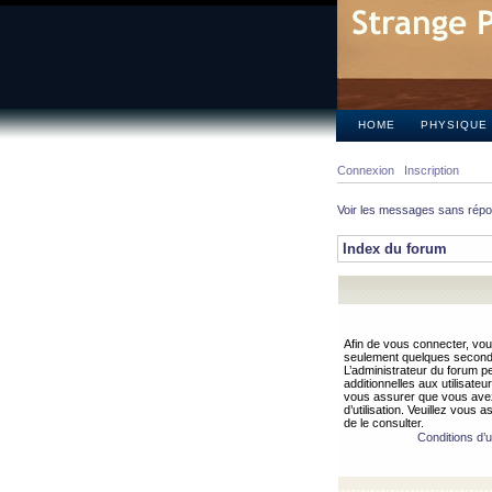
HOME
PHYSIQUE
Connexion
Inscription
Voir les messages sans rép
Index du forum
Afin de vous connecter, vous
seulement quelques secondes
L’administrateur du forum 
additionnelles aux utilisateu
vous assurer que vous avez
d’utilisation. Veuillez vous 
de le consulter.
Conditions d’ut