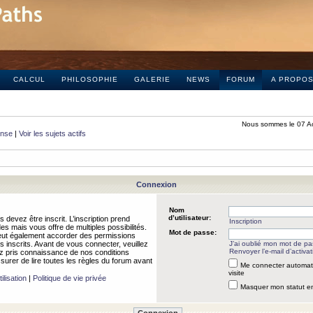
CALCUL
PHILOSOPHIE
GALERIE
NEWS
FORUM
A PROPO
Nous sommes le 07 A
onse
|
Voir les sujets actifs
Connexion
Nom
d’utilisateur:
 devez être inscrit. L’inscription prend
Inscription
 mais vous offre de multiples possibilités.
Mot de passe:
peut également accorder des permissions
rs inscrits. Avant de vous connecter, veuillez
J’ai oublié mon mot de p
Renvoyer l’e-mail d’activat
 pris connaissance de nos conditions
assurer de lire toutes les règles du forum avant
Me connecter automat
visite
ilisation
|
Politique de vie privée
Masquer mon statut en