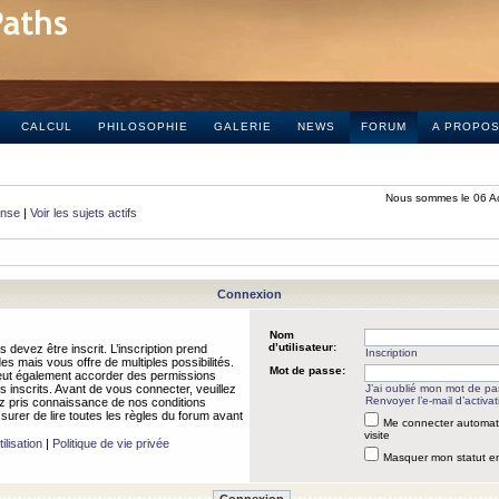
CALCUL
PHILOSOPHIE
GALERIE
NEWS
FORUM
A PROPO
Nous sommes le 06 A
onse
|
Voir les sujets actifs
Connexion
Nom
d’utilisateur:
 devez être inscrit. L’inscription prend
Inscription
 mais vous offre de multiples possibilités.
Mot de passe:
peut également accorder des permissions
rs inscrits. Avant de vous connecter, veuillez
J’ai oublié mon mot de p
Renvoyer l’e-mail d’activat
 pris connaissance de nos conditions
assurer de lire toutes les règles du forum avant
Me connecter automat
visite
ilisation
|
Politique de vie privée
Masquer mon statut en