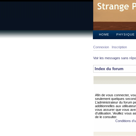
HOME
PHYSIQUE
Connexion
Inscription
Voir les messages sans rép
Index du forum
Afin de vous connecter, vous
seulement quelques secondes
L’administrateur du forum 
additionnelles aux utilisateu
vous assurer que vous avez
d’utilisation. Veuillez vous 
de le consulter.
Conditions d’ut