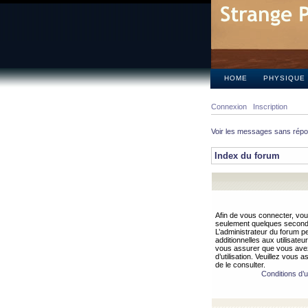
HOME
PHYSIQUE
Connexion
Inscription
Voir les messages sans rép
Index du forum
Afin de vous connecter, vous
seulement quelques secondes
L’administrateur du forum 
additionnelles aux utilisateu
vous assurer que vous avez
d’utilisation. Veuillez vous 
de le consulter.
Conditions d’ut