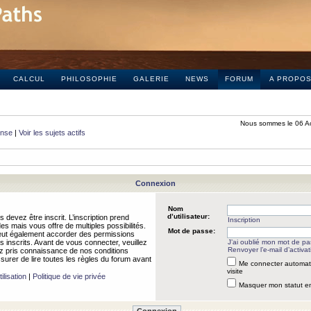
CALCUL
PHILOSOPHIE
GALERIE
NEWS
FORUM
A PROPO
Nous sommes le 06 A
onse
|
Voir les sujets actifs
Connexion
Nom
d’utilisateur:
 devez être inscrit. L’inscription prend
Inscription
 mais vous offre de multiples possibilités.
Mot de passe:
peut également accorder des permissions
rs inscrits. Avant de vous connecter, veuillez
J’ai oublié mon mot de p
Renvoyer l’e-mail d’activat
 pris connaissance de nos conditions
assurer de lire toutes les règles du forum avant
Me connecter automat
visite
ilisation
|
Politique de vie privée
Masquer mon statut en