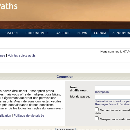
CALCUL
PHILOSOPHIE
GALERIE
NEWS
FORUM
A PROPO
Nous sommes le 07 A
onse
|
Voir les sujets actifs
Connexion
Nom
d’utilisateur:
 devez être inscrit. L’inscription prend
Inscription
 mais vous offre de multiples possibilités.
Mot de passe:
peut également accorder des permissions
rs inscrits. Avant de vous connecter, veuillez
J’ai oublié mon mot de p
Renvoyer l’e-mail d’activat
 pris connaissance de nos conditions
assurer de lire toutes les règles du forum avant
Me connecter automat
visite
ilisation
|
Politique de vie privée
Masquer mon statut en