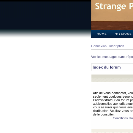
HOME
PHYSIQUE
Connexion
Inscription
Voir les messages sans rép
Index du forum
Afin de vous connecter, vous
seulement quelques secondes
L’administrateur du forum 
additionnelles aux utilisateu
vous assurer que vous avez
d’utilisation. Veuillez vous 
de le consulter.
Conditions d’ut