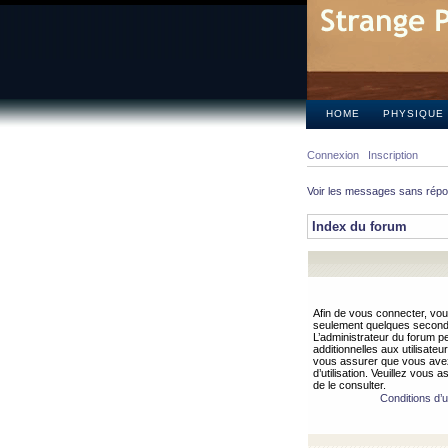
HOME
PHYSIQUE
Connexion
Inscription
Voir les messages sans rép
Index du forum
Afin de vous connecter, vous
seulement quelques secondes
L’administrateur du forum 
additionnelles aux utilisateu
vous assurer que vous avez
d’utilisation. Veuillez vous 
de le consulter.
Conditions d’ut