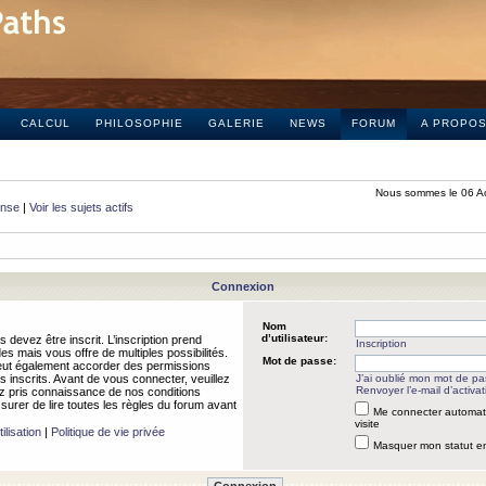
CALCUL
PHILOSOPHIE
GALERIE
NEWS
FORUM
A PROPO
Nous sommes le 06 A
onse
|
Voir les sujets actifs
Connexion
Nom
d’utilisateur:
 devez être inscrit. L’inscription prend
Inscription
 mais vous offre de multiples possibilités.
Mot de passe:
peut également accorder des permissions
rs inscrits. Avant de vous connecter, veuillez
J’ai oublié mon mot de p
Renvoyer l’e-mail d’activat
 pris connaissance de nos conditions
assurer de lire toutes les règles du forum avant
Me connecter automat
visite
ilisation
|
Politique de vie privée
Masquer mon statut en